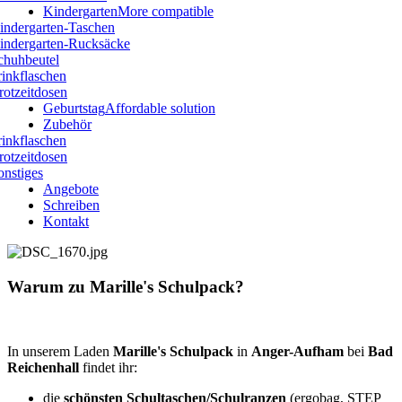
Kindergarten
More compatible
indergarten-Taschen
indergarten-Rucksäcke
chuhbeutel
rinkflaschen
rotzeitdosen
Geburtstag
Affordable solution
Zubehör
rinkflaschen
rotzeitdosen
onstiges
Angebote
Schreiben
Kontakt
Warum zu Marille's Schulpack?
In unserem Laden
Marille's Schulpack
in
Anger-Aufham
bei
Bad
Reichenhall
findet ihr:
die
schönsten Schultaschen/Schulranzen
(ergobag, STEP