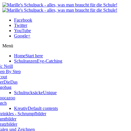
Facebook
Twitter
YouTube
Google+
Menü
Home
Start here
Schulranzen
Eye-Catching
c Neill
tep By Step
cout
erDieDas
rgobag
Schulrucksäcke
Unique
oocazoo
atch
Kreativ
Default contents
hrinkles - Schrumpfbilder
amtbilder
ratzbilder
alen und Zeichnen