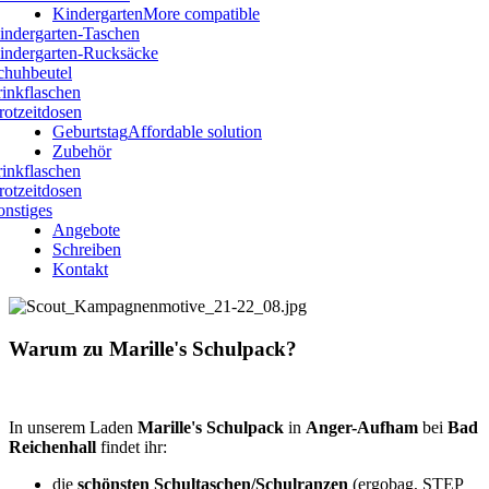
Kindergarten
More compatible
indergarten-Taschen
indergarten-Rucksäcke
chuhbeutel
rinkflaschen
rotzeitdosen
Geburtstag
Affordable solution
Zubehör
rinkflaschen
rotzeitdosen
onstiges
Angebote
Schreiben
Kontakt
Warum zu Marille's Schulpack?
In unserem Laden
Marille's Schulpack
in
Anger-Aufham
bei
Bad
Reichenhall
findet ihr:
die
schönsten Schultaschen/Schulranzen
(ergobag, STEP