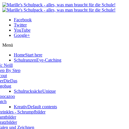
Facebook
Twitter
YouTube
Google+
Menü
Home
Start here
Schulranzen
Eye-Catching
c Neill
tep By Step
cout
erDieDas
rgobag
Schulrucksäcke
Unique
oocazoo
atch
Kreativ
Default contents
hrinkles - Schrumpfbilder
amtbilder
ratzbilder
alen und Zeichnen