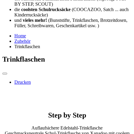
BY STEP, SCOUT)
die
coolsten Schulrucksäcke
(COOCAZOO, Satch ... auch
Kinderrucksäcke)
und
vieles mehr!
(Bunststifte, Trinkflaschen, Brotzeitdosen,
Füller, Schreibwaren, Geschenkartikel usw. )
Home
Zubehör
Trinkflaschen
Trinkflaschen
Drucken
Step by Step
Auflaufsichere Edelstahl-Trinkflasche
Geschmacksneutrale Schul-Trinkflasche von Xanadoo mit coolem